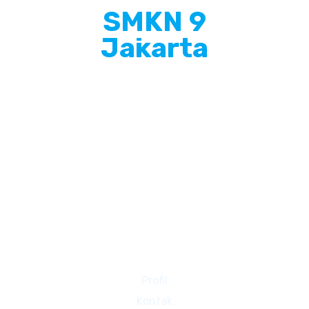
SMKN 9
Jakarta
Info Singkat
SMKN 9 Jakarta adalah Sekolah Menengah
Kejuruan yang terletak di Jakarta Barat, Beralamat
di JL. GEDONG PANJANG 2 NO. 17, PEKOJAN, Kec.
Tambora, Kota Jakarta Barat Prov. D.K.I. Jakarta
Halaman Lain
Profil
Kontak