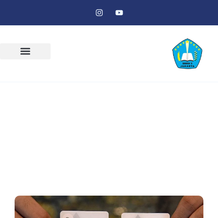
Cara Cek Harga Emas Hari Ini Sebelum
Menjual Agar Tidak Tertipu