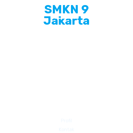
SMKN 9
Jakarta
Info Singkat
SMKN 9 Jakarta adalah Sekolah Menengah
Kejuruan yang terletak di Jakarta Barat, Beralamat
di JL. GEDONG PANJANG 2 NO. 17, PEKOJAN, Kec.
Tambora, Kota Jakarta Barat Prov. D.K.I. Jakarta
Halaman Lain
Profil
Kontak