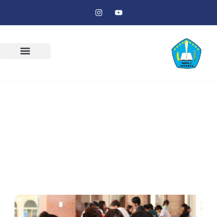
Apakah Kelas Karyawan Ada Skripsi? Ini
Faktanya!