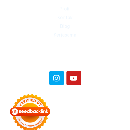
Profil
Kontak
Blog
Kerjasama
Sosial Media